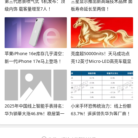
第三代愿景喷气式飞机发布：顶
三星显示推出新高端技术品牌 面
级内饰 载客量增至7人 ！
板寿命延长至两倍 ！
苹果iPhone 16e库存几乎清空：
亮度超50000nits！天马成功点
新一代iPhone 17e马上登场 ！
亮12英寸Micro-LED高亮车载显
示屏 ！
2025年中国线上智能手表排名：
小米手环恐怖统治力：线上份额
华为销量大涨46.8%！稳居第一
63.7%！遥遥领先华为等厂商 ！
！