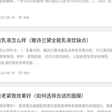
而著称。一件Gucci的基本T恤可能在人民币1000元左右。2、Zara（扎
23-09-18
896
能乳液怎么样（雅诗兰黛全能乳液优缺点）
怎么样优点：1、多重功效：雅诗兰黛全能乳液具有多重功效，可以满足
能够保湿、修护、紧致肌肤，还可以提亮肤色，让肌肤更加亮泽有弹性。
乳液的质地非常轻盈，...
23-09-18
983
衰老紧致效果好（如何选择合适的面膜）
致效果好1、胶原蛋白面膜胶原蛋白是皮肤弹性和紧致度的关键成分，随
中的胶原蛋白会逐渐减少，导致皮肤松弛和细纹的出现。因此，使用含有