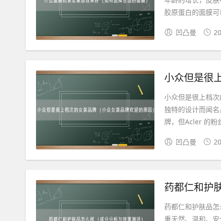
胶原蛋白的面膜可以
凹凸曼
20
小众但是很
小众但是很上档次的
独特的设计而闻名
牌，但Acler 的粉丝
凹凸曼
20
药都仁和护
药都仁和护肤品怎
重天然、温和、安