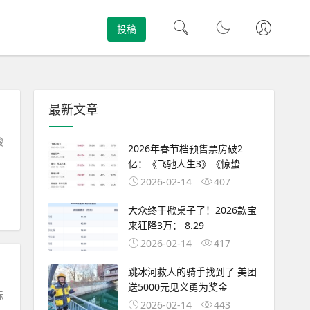
投稿
最新文章
酸
2026年春节档预售票房破2
亿：《飞驰人生3》《惊蛰
2026-02-14
407
大众终于掀桌子了！2026款宝
来狂降3万： 8.29
2026-02-14
417
跳冰河救人的骑手找到了 美团
送5000元见义勇为奖金
标
2026-02-14
443