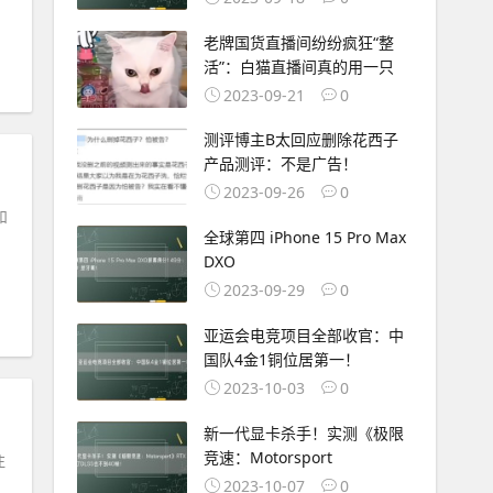
老牌国货直播间纷纷疯狂“整
活”：白猫直播间真的用一只
2023-09-21
0
测评博主B太回应删除花西子
产品测评：不是广告！
2023-09-26
0
和
全球第四 iPhone 15 Pro Max
DXO
2023-09-29
0
亚运会电竞项目全部收官：中
国队4金1铜位居第一！
2023-10-03
0
新一代显卡杀手！实测《极限
竞速：Motorsport
注
2023-10-07
0