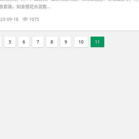
套装，如金银花水润套...
23-09-18
1075
5
6
7
8
9
10
11