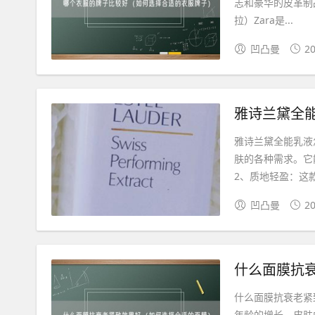
志和豪华的皮革制品
拉）Zara是...
凹凸曼
20
雅诗兰黛全
雅诗兰黛全能乳液
肤的各种需求。它
2、质地轻盈：这款
凹凸曼
20
什么面膜抗
什么面膜抗衰老紧
年龄的增长，皮肤