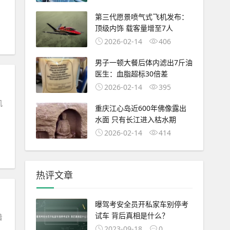
第三代愿景喷气式飞机发布：
顶级内饰 载客量增至7人
2026-02-14
406
男子一顿大餐后体内滤出7斤油
医生：血脂超标30倍差
2026-02-14
395
肌
重庆江心岛近600年佛像露出
水面 只有长江进入枯水期
2026-02-14
414
热评文章
曝驾考安全员开私家车别停考
试车 背后真相是什么？
着
2023-09-18
0