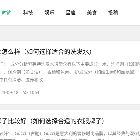
时尚
科技
娱乐
星座
美食
投稿
水怎么样（如何选择适合的洗发水）
样1、成分分析索芙特洗发水通常含有以下主要成分：水、洗净剂（如硫
）、润滑剂（如甘油）、香精和色素、 护发成分（如维生素E和丝氨酸）
具有清洁、滋养和改...
23-09-18
1064
牌子比较好（如何选择合适的衣服牌子）
好1、Gucci（古驰）Gucci是意大利的奢侈时尚品牌，以其经典的双G