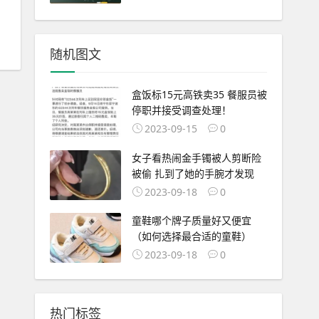
随机图文
盒饭标15元高铁卖35 餐服员被
停职并接受调查处理！
2023-09-15
0
女子看热闹金手镯被人剪断险
被偷 扎到了她的手腕才发现
2023-09-18
0
童鞋哪个牌子质量好又便宜
（如何选择最合适的童鞋）
2023-09-18
0
热门标签