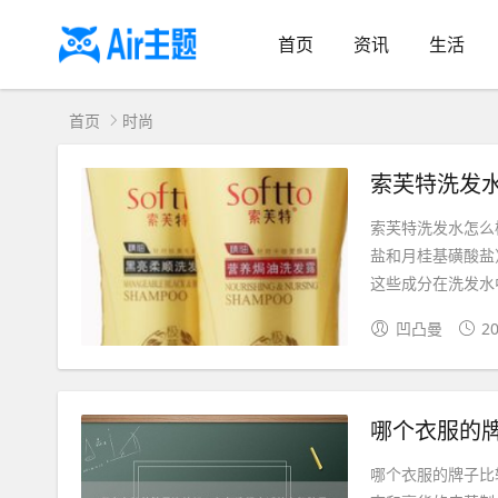
首页
资讯
生活
首页
时尚
索芙特洗发
索芙特洗发水怎么
盐和月桂基磺酸盐
这些成分在洗发水中
凹凸曼
20
哪个衣服的
哪个衣服的牌子比较