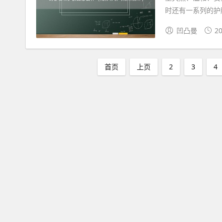
时还有一系列的护肤
凹凸曼
20
首页
上页
2
3
4