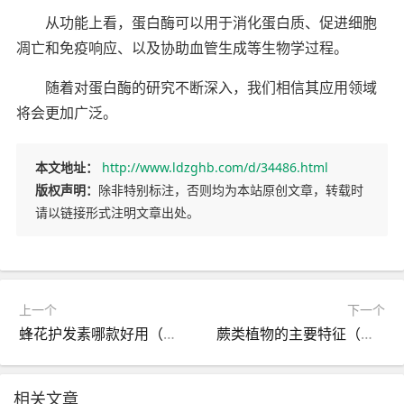
从功能上看，蛋白酶可以用于消化蛋白质、促进细胞
凋亡和免疫响应、以及协助血管生成等生物学过程。
随着对蛋白酶的研究不断深入，我们相信其应用领域
将会更加广泛。
本文地址：
http://www.ldzghb.com/d/34486.html
版权声明：
除非特别标注，否则均为本站原创文章，转载时
请以链接形式注明文章出处。
上一个
下一个
蜂花护发素哪款好用（推荐几款好用的蜂花护发素品牌）
蕨类植物的主要特征（蕨类植物的形态等特点概述）
相关文章