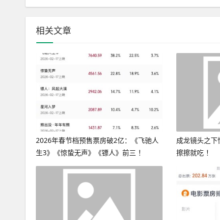
相关文章
2026年春节档预售票房破2亿：《飞驰人
成龙镜头之下
生3》《惊蛰无声》《镖人》前三 ！
擦擦就吃 ！