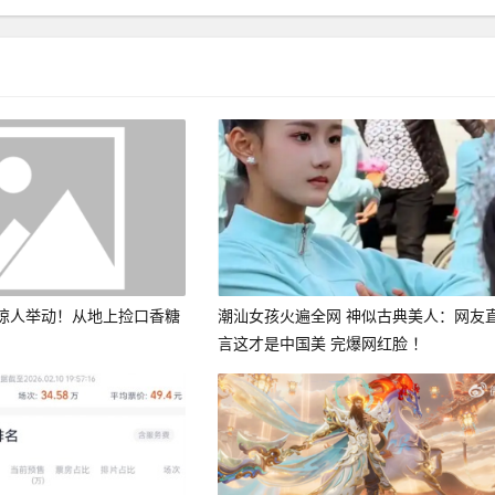
惊人举动！从地上捡口香糖
潮汕女孩火遍全网 神似古典美人：网友
言这才是中国美 完爆网红脸 ！