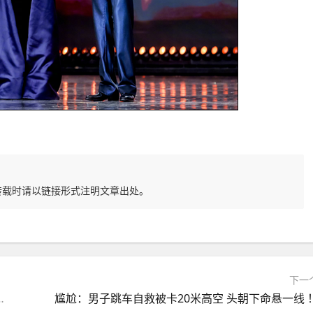
转载时请以链接形式注明文章出处。
下一
价预计40-50万元、对标保时捷等 ！
尴尬：男子跳车自救被卡20米高空 头朝下命悬一线 