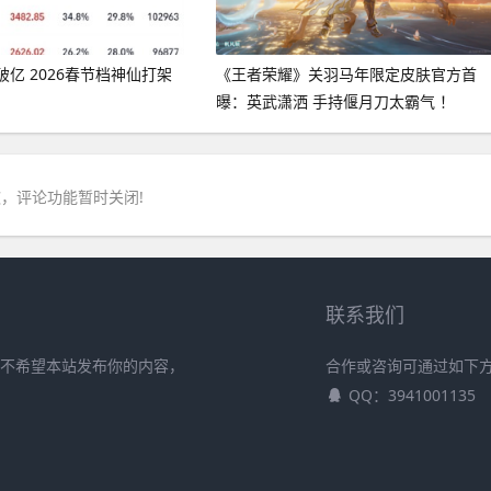
亿 2026春节档神仙打架
《王者荣耀》关羽马年限定皮肤官方首
曝：英武潇洒 手持偃月刀太霸气 ！
，评论功能暂时关闭!
联系我们
且不希望本站发布你的内容，
合作或咨询可通过如下
QQ：3941001135