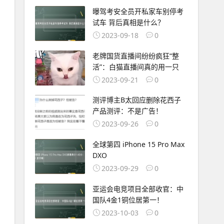
曝驾考安全员开私家车别停考
试车 背后真相是什么？
2023-09-18
0
老牌国货直播间纷纷疯狂“整
活”：白猫直播间真的用一只
2023-09-21
0
测评博主B太回应删除花西子
产品测评：不是广告！
2023-09-26
0
全球第四 iPhone 15 Pro Max
DXO
2023-09-29
0
亚运会电竞项目全部收官：中
国队4金1铜位居第一！
2023-10-03
0