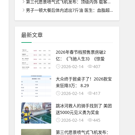
第三代愿景喷气式飞机发布：顶级内饰 载客量增至7人 ！
男子一顿大餐后体内滤出7斤油 医生：血脂超标30倍差点没命 ！
最新文章
2026年春节档预售票房破2
亿：《飞驰人生3》《惊蛰
2026-02-14
407
大众终于掀桌子了！2026款宝
来狂降3万： 8.29
2026-02-14
417
跳冰河救人的骑手找到了 美团
送5000元见义勇为奖金
2026-02-14
445
第三代愿景喷气式飞机发布：