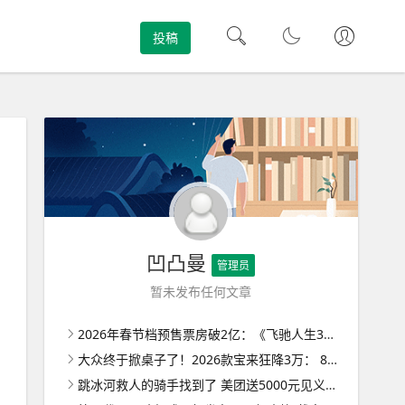
投稿
凹凸曼
管理员
暂未发布任何文章
2026年春节档预售票房破2亿：《飞驰人生3》《惊蛰无声》《镖人》前三 ！
大众终于掀桌子了！2026款宝来狂降3万： 8.29万起售无减配 ！
跳冰河救人的骑手找到了 美团送5000元见义勇为奖金 ！