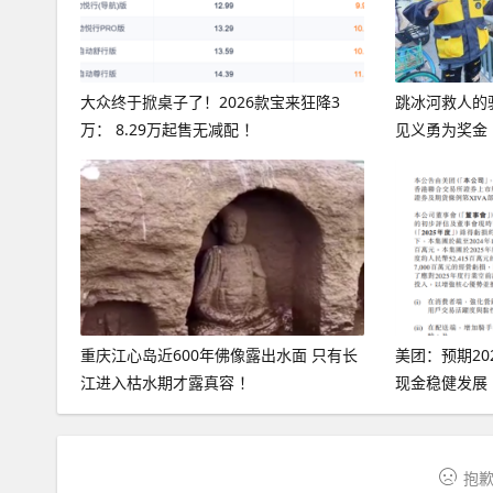
大众终于掀桌子了！2026款宝来狂降3
跳冰河救人的骑
万： 8.29万起售无减配 ！
见义勇为奖金
重庆江心岛近600年佛像露出水面 只有长
美团：预期20
江进入枯水期才露真容 ！
现金稳健发展
抱歉