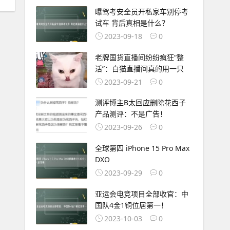
曝驾考安全员开私家车别停考
试车 背后真相是什么？
2023-09-18
0
老牌国货直播间纷纷疯狂“整
活”：白猫直播间真的用一只
2023-09-21
0
测评博主B太回应删除花西子
产品测评：不是广告！
2023-09-26
0
全球第四 iPhone 15 Pro Max
DXO
2023-09-29
0
亚运会电竞项目全部收官：中
国队4金1铜位居第一！
2023-10-03
0