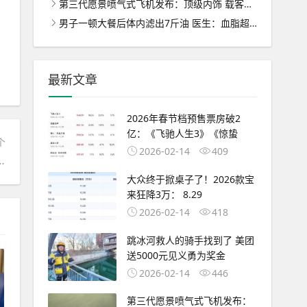
第三代愿景喷气式飞机发布：顶级内饰 载客量增至7人 ！
男子一顿大餐后体内滤出7斤油 医生：血脂超标30倍差点没命 ！
最新文章
2026年春节档预售票房破2
亿：《飞驰人生3》《惊蛰
个
2026-02-14
409
拍 “卖惨带货”的营销套路！
大众终于掀桌子了！2026款宝
来狂降3万： 8.29
2026-02-14
418
跳冰河救人的骑手找到了 美团
送5000元见义勇为奖金
2026-02-14
446
第三代愿景喷气式飞机发布：