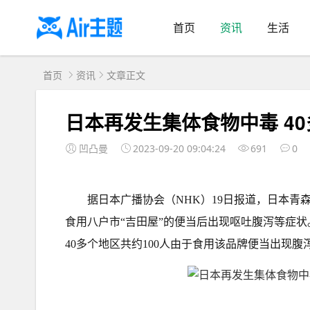
首页
资讯
生活
首页
资讯
文章正文
日本再发生集体食物中毒 40
凹凸曼
2023-09-20 09:04:24
691
0
据日本广播协会（NHK）19日报道，日本青
食用八户市“吉田屋”的便当后出现呕吐腹泻等症状
40多个地区共约100人由于食用该品牌便当出现