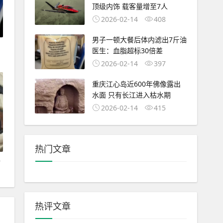
顶级内饰 载客量增至7人
2026-02-14
408
男子一顿大餐后体内滤出7斤油
医生：血脂超标30倍差
2026-02-14
397
重庆江心岛近600年佛像露出
水面 只有长江进入枯水期
2026-02-14
415
热门文章
子
热评文章