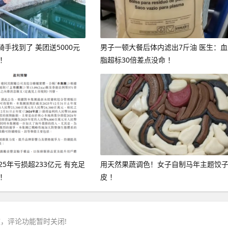
手找到了 美团送5000元
男子一顿大餐后体内滤出7斤油 医生：血
 ！
脂超标30倍差点没命 ！
25年亏损超233亿元 有充足
用天然果蔬调色！女子自制马年主题饺
 ！
皮 ！
，评论功能暂时关闭!