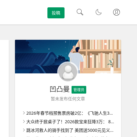
投稿
凹凸曼
管理员
暂未发布任何文章
2026年春节档预售票房破2亿：《飞驰人生3》《惊蛰无声》《镖人》前三 ！
大众终于掀桌子了！2026款宝来狂降3万： 8.29万起售无减配 ！
跳冰河救人的骑手找到了 美团送5000元见义勇为奖金 ！